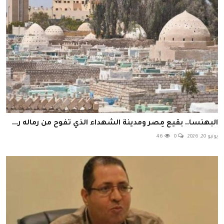
البهنسا.. بقيع مِصر ومدينة الشهداء الذي تفوح من رماله ر...
يونيو 20, 2026
0
46