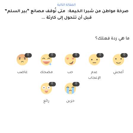
المقالة التالية
صرخة مواطن من شبرا الخيمة: متى نُوقف مصانع “بير السلم”
قبل أن تتحول إلى كارثة ...
ما هي ردة فعلك؟
0
0
0
0
0
أعجبني
عدم
حب
مضحك
غاضب
الإعجاب
0
0
حزين
رائع