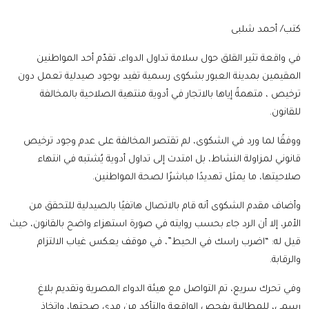
كتب/ أحمد شلبى
في واقعة تثير القلق حول سلامة تداول الدواء، تقدّم أحد المواطنين
المقيمين بمدينة العبور بشكوى رسمية تفيد بوجود صيدلية تعمل دون
ترخيص ، متهمةً إياها بالاتجار في أدوية منتهية الصلاحية بالمخالفة
للقانون.
ووفقًا لما ورد في الشكوى، لم تقتصر المخالفة على عدم وجود ترخيص
قانوني لمزاولة النشاط، بل امتدت إلى تداول أدوية يُشتبه في انتهاء
صلاحيتها، ما يمثل تهديدًا مباشرًا لصحة المواطنين.
وأضاف مقدم الشكوى أنه قام بالاتصال هاتفيًا بالصيدلية للتحقق من
الأمر، إلا أن الرد جاء بحسب روايته في صورة استهزاء واضح بالقانون، حيث
قيل له: “اضرب راسك في الحيط”، في موقف يعكس غياب الالتزام
والرقابة.
وفي تحرك سريع، تم التواصل مع هيئة الدواء المصرية وتقديم بلاغ
رسمي، للمطالبة بفحص الواقعة والتأكد من مدى صحتها، واتخاذ