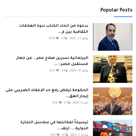
Popular Posts
بدعوة من اتحاد الكتاب ندوة العلاقات
الثقافية بين م...
يوليو 23, 2026
0
658
البرلمانية نسرين صلاح عمر .. عن جهاز
مستقبل مصر : ...
يوليو 14, 2026
0
629
الحكومة ترفض رفع حد الإعفاء الضريبي على
إيجار العق...
يناير 5, 2026
0
558
ترسيخاً لمكانتها في سلاسل التجارة
الدولية.... ارتف...
فبراير 2, 2026
0
543