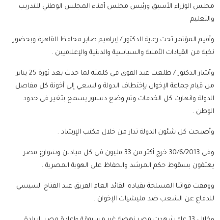
مجلس الوزراء الأسبق ورئيس مجلس أمناء المجلس الوطني للتدريب
والتعليم
وأقيم المؤتمر تحت رعاية الدكتور / إبراهيم صابر محافظ القاهرة وبحضور
نخبة من القيادات الأمنية والسياسية والدينية والإعلاميين .
وأشار الدكتور / طلعت عبد القوى في كلمته لما حدث بعد ثورة 25 يناير
من قيام جماعة الإخوان بإختطاف الدولة والسعي إلى أخونة كل مفاصل
الدولة وانهارت كل الخدمات وتم وضع دستور يسمح بتغير فى حدود
الوطن .
وأصبحت كل شئون الدولة تدار من خلال مكتب الإرشاد .
وفى 30/6/2013 خرج أكثر من 33 مليون فى كل ميادين وشوارع مصر
يهتفون بسقوط حكم المرشد والحفاظ على الهوية المصرية .
ووقفت قواتنا المسلحة بقيادة القائد العام الفريق عبد الفتاح السيسي
للدفاع عن الشعب ضد مليشيات الإخوان .
وخلال 13 عام شهدت مصر نهضة غير مسبوقة وإعادة مصر للريادة