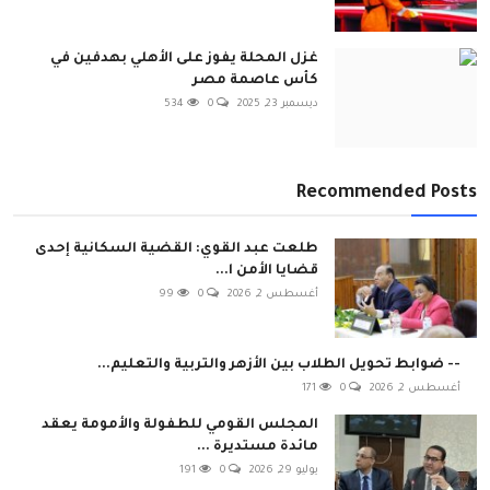
غزل المحلة يفوز على الأهلي بهدفين في
كأس عاصمة مصر
ديسمبر 23, 2025
0
534
Recommended Posts
طلعت عبد القوي: القضية السكانية إحدى
قضايا الأمن ا...
أغسطس 2, 2026
0
99
-- ضوابط تحويل الطلاب بين الأزهر والتربية والتعليم...
أغسطس 2, 2026
0
171
المجلس القومي للطفولة والأمومة يعقد
مائدة مستديرة ...
يوليو 29, 2026
0
191