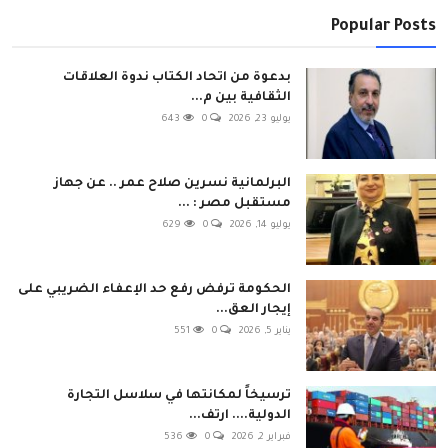
Popular Posts
بدعوة من اتحاد الكتاب ندوة العلاقات
الثقافية بين م...
يوليو 23, 2026
0
643
البرلمانية نسرين صلاح عمر .. عن جهاز
مستقبل مصر : ...
يوليو 14, 2026
0
629
الحكومة ترفض رفع حد الإعفاء الضريبي على
إيجار العق...
يناير 5, 2026
0
551
ترسيخاً لمكانتها في سلاسل التجارة
الدولية.... ارتف...
فبراير 2, 2026
0
536