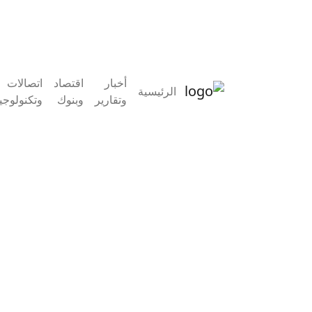
أخبار
اقتصاد
اتصالات
الرئيسية
وتقارير
وبنوك
وتكنولوجيا