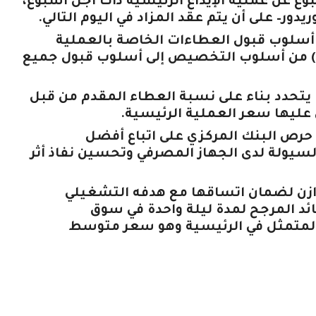
بوع عن عملية الإيداع الرئيسية ذات أجل أسبوع،
ور– على أن يتم عقد المزاد في اليوم التالي.
لمركزي في 23 إبريل 2024، تغيير أسلوب قبول العطاءات الخاصة بالعملية
الرئيسية لربط الودائع لديه (Main Operation) من أسلوب التخصيص إلى أسلوب قبول جميع
تحدد بناء على نسبة العطاء المقدم من قبل
 عليها سعر العملية الرئيسية.
حرص البنك المركزي على اتباع أفضل
لسيولة لدى الجهاز المصرفي وتحسين نفاذ أثر
توازن لضمان اتساقها مع هدفه التشغيلي
د المرجح لمدة ليلة واحدة في سوق
المتمثل في الرئيسية وهو سعر متوسط