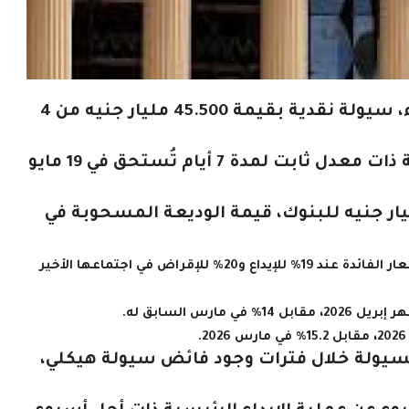
سحب البنك المركزي المصري، اليوم الثلاثاء، سيولة نقدية بقيمة 45.500 مليار جنيه من 4
وعرضت البنوك مبلغ فائض السيولة كوديعة ذات معدل ثابت لمدة 7 أيام تُستحق في 19 مايو
د البنك المركزي اليوم مبلغ 41.400 مليار جنيه للبنوك، قيمة الوديعة المسحوبة في
وثبتت لجنة السياسة النقدية بالبنك المركزي المصري، أسعار الفائدة عند 19% للإيداع و20% للإقراض في اجتماعها الأخير
 السيولة خلال فترات وجود فائض سيولة هيكلي،