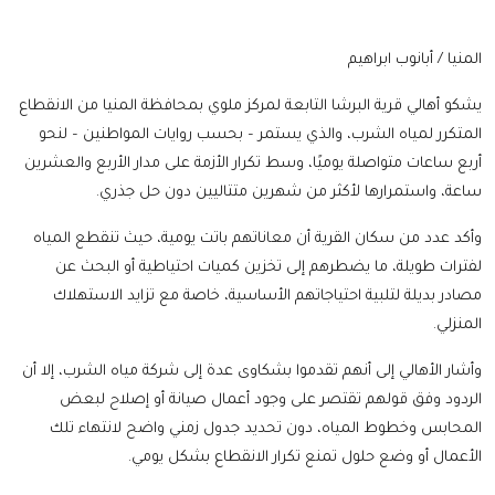
المنيا / أبانوب ابراهيم
يشكو أهالي قرية البرشا التابعة لمركز ملوي بمحافظة المنيا من الانقطاع
المتكرر لمياه الشرب، والذي يستمر – بحسب روايات المواطنين – لنحو
أربع ساعات متواصلة يوميًا، وسط تكرار الأزمة على مدار الأربع والعشرين
ساعة، واستمرارها لأكثر من شهرين متتاليين دون حل جذري.
وأكد عدد من سكان القرية أن معاناتهم باتت يومية، حيث تنقطع المياه
لفترات طويلة، ما يضطرهم إلى تخزين كميات احتياطية أو البحث عن
مصادر بديلة لتلبية احتياجاتهم الأساسية، خاصة مع تزايد الاستهلاك
المنزلي.
وأشار الأهالي إلى أنهم تقدموا بشكاوى عدة إلى شركة مياه الشرب، إلا أن
الردود وفق قولهم تقتصر على وجود أعمال صيانة أو إصلاح لبعض
المحابس وخطوط المياه، دون تحديد جدول زمني واضح لانتهاء تلك
الأعمال أو وضع حلول تمنع تكرار الانقطاع بشكل يومي.