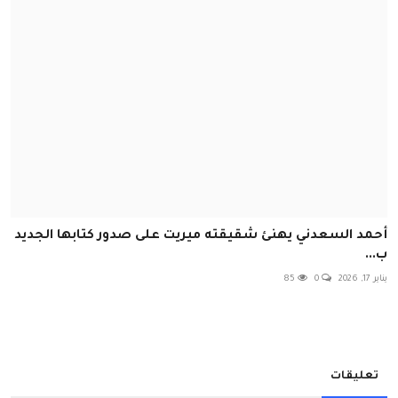
أحمد السعدني يهنئ شقيقته ميريت على صدور كتابها الجديد
ب...
يناير 17, 2026
0
85
تعليقات