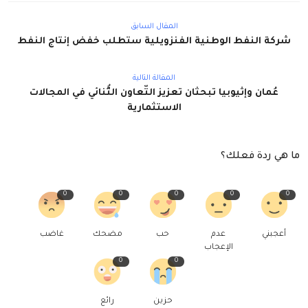
المقال السابق
شركة النفط الوطنية الفنزويلية ستطلب خفض إنتاج النفط
المقالة التالية
عُمان وإثيوبيا تبحثان تعزيز التّعاون الثُّنائي في المجالات
الاستثمارية
ما هي ردة فعلك؟
0
0
0
0
0
أعجبني
عدم
حب
مضحك
غاضب
الإعجاب
0
0
حزين
رائع