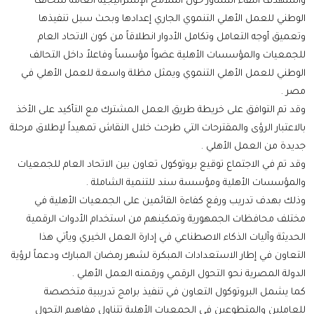
واستهدف اللقاء التشاور حول الملامح الإستراتيجية العامة للتحالف
الوطني للعمل الأهلي التنموي الجاري إعدادها وبحث سبل تنفيذها
وتعميق أوجه التعامل وتكامل الأدوار انطلاقاً من كون الاتحاد العام
للجمعيات والمؤسسات الأهلية عضواً مؤسساً وفاعلاً داخل التحالف
الوطني للعمل الأهلي التنموي ويمثل مظلة واسعة للعمل الأهلي في
مصر .
وقد تم التوافق على خريطة طريق العمل المشترك مع التأكيد على الأخذ
بالاعتبار الرؤى والمقترحات التي طرحت خلال النقاش تمهيداً لإطلاق مرحلة
جديدة من العمل الأهلي .
وقد تم في الاجتماع توقيع بروتوكول تعاون بين الاتحاد العام للجمعيات
والمؤسسات الأهلية ومؤسسة سند للتنمية الشاملة .
وذلك بهدف تدريب ورفع كفاءة القائمين على الجمعيات الأهلية في
مختلف محافظات الجمهورية وتمكينهم من استخدام الأدوات الرقمية
الحديثة وآليات الذكاء الاصطناعي في إدارة العمل الخيري ويأتي هذا
التعاون في إطار الاستعدادات المبكرة لشهر رمضان المبارك ودعماً لرؤية
الدولة المصرية نحو التحول الرقمي ورقمنه العمل الأهلي .
كما يشمل البروتوكول التعاون في تنفيذ برامج تدريبية متخصصة
للعاملين والمتطوعين في الجمعيات الأهلية تتناول مفاهيم التحول