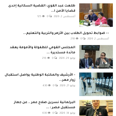
طلعت عبد القوي: القضية السكانية إحدى
قضايا الأمن ا...
أغسطس 2, 2026
0
125
-- ضوابط تحويل الطلاب بين الأزهر والتربية والتعليم...
أغسطس 2, 2026
0
218
المجلس القومي للطفولة والأمومة يعقد
مائدة مستديرة ...
يوليو 29, 2026
0
216
- الأرشيف والمكتبة الوطنية يواصل استقبال
زوار معر...
يوليو 21, 2026
0
430
البرلمانية نسرين صلاح عمر .. عن جهاز
مستقبل مصر : ...
يوليو 14, 2026
0
630