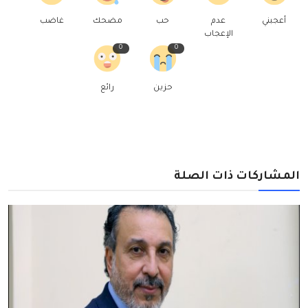
أعجبني
عدم
حب
مضحك
غاضب
الإعجاب
0
0
حزين
رائع
المشاركات ذات الصلة