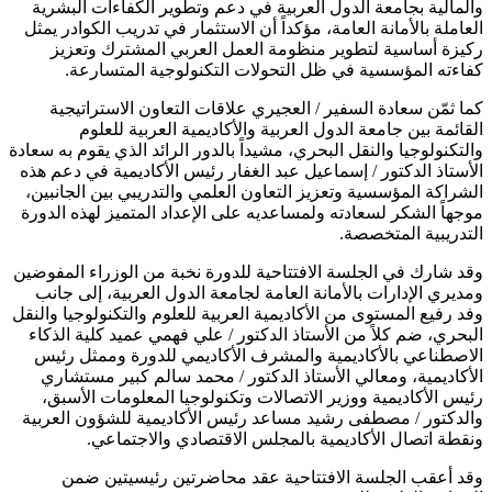
والمالية بجامعة الدول العربية في دعم وتطوير الكفاءات البشرية
العاملة بالأمانة العامة، مؤكداً أن الاستثمار في تدريب الكوادر يمثل
ركيزة أساسية لتطوير منظومة العمل العربي المشترك وتعزيز
كفاءته المؤسسية في ظل التحولات التكنولوجية المتسارعة.
كما ثمّن سعادة السفير / العجيري علاقات التعاون الاستراتيجية
القائمة بين جامعة الدول العربية والأكاديمية العربية للعلوم
والتكنولوجيا والنقل البحري، مشيداً بالدور الرائد الذي يقوم به سعادة
الأستاذ الدكتور / إسماعيل عبد الغفار رئيس الأكاديمية في دعم هذه
الشراكة المؤسسية وتعزيز التعاون العلمي والتدريبي بين الجانبين،
موجهاً الشكر لسعادته ولمساعديه على الإعداد المتميز لهذه الدورة
التدريبية المتخصصة.
وقد شارك في الجلسة الافتتاحية للدورة نخبة من الوزراء المفوضين
ومديري الإدارات بالأمانة العامة لجامعة الدول العربية، إلى جانب
وفد رفيع المستوى من الأكاديمية العربية للعلوم والتكنولوجيا والنقل
البحري، ضم كلاً من الأستاذ الدكتور / علي فهمي عميد كلية الذكاء
الاصطناعي بالأكاديمية والمشرف الأكاديمي للدورة وممثل رئيس
الأكاديمية، ومعالي الأستاذ الدكتور / محمد سالم كبير مستشاري
رئيس الأكاديمية ووزير الاتصالات وتكنولوجيا المعلومات الأسبق،
والدكتور / مصطفى رشيد مساعد رئيس الأكاديمية للشؤون العربية
ونقطة اتصال الأكاديمية بالمجلس الاقتصادي والاجتماعي.
وقد أعقب الجلسة الافتتاحية عقد محاضرتين رئيسيتين ضمن