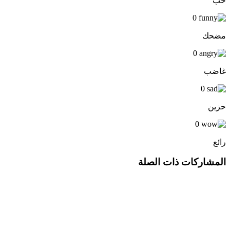
حب
0
مضحك
0
غاضب
0
حزين
0
رائع
المشاركات ذات الصلة