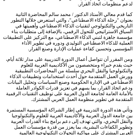
لدعم منظومات اتخاذ القرار.
كما قدم معالي الأستاذ الدكتور / محمد سالم المحاضرة الثانية
بعنوان "رحلة الذكاء الاصطناعي"، والتي استعرض خلالها التطور
التاريخي والتكنولوجي لتقنيات الذكاء الاصطناعي وأهميتها في
السياق الاستراتيجي للتحول الرقمي، بالإضافة إلى متطلبات بناء
مؤسسة جاهزة لتبني الذكاء الاصطناعي، مع التركيز على التطبيقات
العملية للذكاء الاصطناعي التوليدي ودوره في تطوير الأداء
المؤسسي وتحسين كفاءة عمليات الإدارة وصنع القرار.
ومن المقرر أن تتواصل أعمال الدورة التدريبية على مدار ثلاثة أيام،
حيث يقدم خبراء ومتخصصون من الأكاديمية العربية للعلوم
والتكنولوجيا والنقل البحري سلسلة من المحاضرات التطبيقية
وورش العمل المتقدمة حول أحدث استخدامات وتطبيقات الذكاء
الاصطناعي في الإدارة الحكومية وصنع السياسات وتحليل البيانات
ودعم اتخاذ القرار، بما يسهم في تعزيز قدرات الكوادر العاملة
بالأمانة العامة لجامعة الدول العربية على توظيف التقنيات الرقمية
المتقدمة في تطوير منظومة العمل العربي المشترك.
وتأتي هذه الدورة التدريبية في إطار الشراكة المؤسسية المستمرة
بين جامعة الدول العربية والأكاديمية العربية للعلوم والتكنولوجيا
والنقل البحري، والتي تهدف إلى دعم برامج بناء القدرات العربية
وتطوير الكفاءات البشرية، بما يعزز من قدرة مؤسسات العمل
العربي المشترك على مواكبة التحولات التكنولوجية العالمية