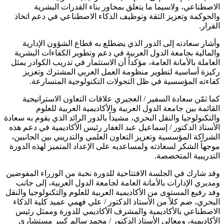
الاصطناعي، ولاسيما ما يتعلق بمحاور بناء القدرات البشرية
والحوكمة وتعزيز الثقة وتوظيف الذكاء الاصطناعي في دعم اتخاذ
القرار.
وأشار سعادته إلى الدور الذي يضطلع به قطاع الشؤون الإدارية
والمالية بجامعة الدول العربية في دعم وتطوير الكفاءات البشرية
العاملة بالأمانة العامة، مؤكداً أن الاستثمار في تدريب الكوادر يمثل
ركيزة أساسية لتطوير منظومة العمل العربي المشترك وتعزيز
كفاءته المؤسسية في ظل التحولات التكنولوجية المتسارعة.
كما ثمّن سعادة السفير / العجيري علاقات التعاون الاستراتيجية
القائمة بين جامعة الدول العربية والأكاديمية العربية للعلوم
والتكنولوجيا والنقل البحري، مشيداً بالدور الرائد الذي يقوم به سعادة
الأستاذ الدكتور / إسماعيل عبد الغفار رئيس الأكاديمية في دعم هذه
الشراكة المؤسسية وتعزيز التعاون العلمي والتدريبي بين الجانبين،
موجهاً الشكر لسعادته ولمساعديه على الإعداد المتميز لهذه الدورة
التدريبية المتخصصة.
وقد شارك في الجلسة الافتتاحية للدورة نخبة من الوزراء المفوضين
ومديري الإدارات بالأمانة العامة لجامعة الدول العربية، إلى جانب
وفد رفيع المستوى من الأكاديمية العربية للعلوم والتكنولوجيا والنقل
البحري، ضم كلاً من الأستاذ الدكتور / علي فهمي عميد كلية الذكاء
الاصطناعي بالأكاديمية والمشرف الأكاديمي للدورة وممثل رئيس
الأكاديمية، ومعالي الأستاذ الدكتور / محمد سالم كبير مستشاري