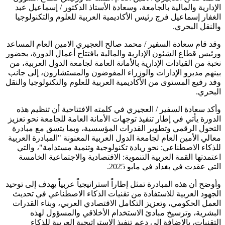
الإدارية والمالية بالجامعة، وسعادة الأستاذ الدكتور / إسماعيل عبد
الغفار إسماعيل فرج رئيس الأكاديمية العربية للعلوم والتكنولوجيا
والنقل البحري.
وقد قام سعادة السفير / محمد صالح العجيري الامين العام المساعد
ورئيس قطاع الشئون الإدارية والمالية بافتتاح أعمال الدورة، بحضور
نخبة من القيادات الإدارية بالأمانة العامة لجامعة الدول العربية، من
بينهم مديرو الإدارات والوزراء المفوضون والمستشارون، إلى جانب
وفد رفيع المستوى من الأكاديمية العربية للعلوم والتكنولوجيا والنقل
البحري.
وأكد سعادة السفير / العجيري في كلمته الافتتاحية أن تنظيم هذه
الدورة يأتي في إطار تنفيذ توجهات الأمانة العامة للجامعة نحو تعزيز
التحول الرقمي وتطوير القدرات المؤسسية، وبما يتسق مع مبادرة
معالي الأمين العام لجامعة الدول العربية المعنونة "المبادرة العربية
للذكاء الاصطناعي: نحو ريادة تكنولوجية وتنمية مستدامة"، والتي
اعتمدتها القمة العربية التنموية: الاقتصادية والاجتماعية الخامسة
التي عقدت في بغداد في مايو 2025.
وأوضح أن هذه المبادرة تمثل إطاراً استراتيجياً عربياً يهدف إلى توحيد
الجهود العربية للاستفادة من تقنيات الذكاء الاصطناعي في تحديث
العمل الحكومي، وتعزيز التكامل الاقتصادي العربي، وبناء القدرات
البشرية، وترسيخ مبادئ الاستخدام الأخلاقي والمسؤول لهذه
التقنيات، بالإضافة إلى دعم تنفيذ الاستراتيجية العربية للذكاء