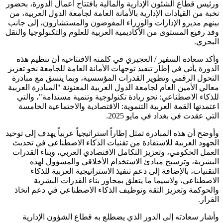
ورئيس قطاع الشئون الإدارية والمالية بافتتاح أعمال الدورة، بحضور
نخبة من القيادات الإدارية بالأمانة العامة لجامعة الدول العربية، من
بينهم مديرو الإدارات والوزراء المفوضون والمستشارون، إلى جانب
وفد رفيع المستوى من الأكاديمية العربية للعلوم والتكنولوجيا والنقل
البحري.
وأكد سعادة السفير / العجيري في كلمته الافتتاحية أن تنظيم هذه
الدورة يأتي في إطار تنفيذ توجهات الأمانة العامة للجامعة نحو تعزيز
التحول الرقمي وتطوير القدرات المؤسسية، وبما يتسق مع مبادرة
معالي الأمين العام لجامعة الدول العربية المعنونة "المبادرة العربية
للذكاء الاصطناعي: نحو ريادة تكنولوجية وتنمية مستدامة"، والتي
اعتمدتها القمة العربية التنموية: الاقتصادية والاجتماعية الخامسة
التي عقدت في بغداد في مايو 2025.
وأوضح أن هذه المبادرة تمثل إطاراً استراتيجياً عربياً يهدف إلى توحيد
الجهود العربية للاستفادة من تقنيات الذكاء الاصطناعي في تحديث
العمل الحكومي، وتعزيز التكامل الاقتصادي العربي، وبناء القدرات
البشرية، وترسيخ مبادئ الاستخدام الأخلاقي والمسؤول لهذه
التقنيات، بالإضافة إلى دعم تنفيذ الاستراتيجية العربية للذكاء
الاصطناعي، ولاسيما ما يتعلق بمحاور بناء القدرات البشرية
والحوكمة وتعزيز الثقة وتوظيف الذكاء الاصطناعي في دعم اتخاذ
القرار.
وأشار سعادته إلى الدور الذي يضطلع به قطاع الشؤون الإدارية