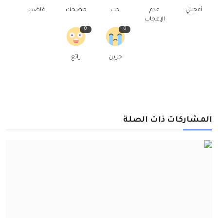
أعجبني
عدم
حب
مضحك
غاضب
الإعجاب
0
0
حزين
رائع
المشاركات ذات الصلة