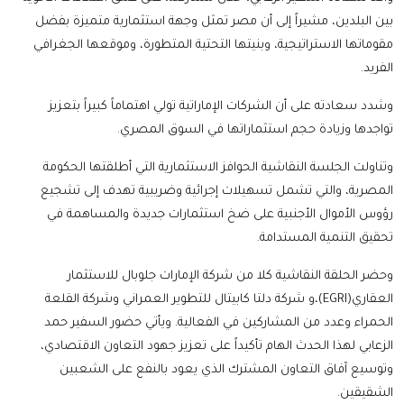
بين البلدين، مشيراً إلى أن مصر تمثل وجهة استثمارية متميزة بفضل
مقوماتها الاستراتيجية، وبنيتها التحتية المتطورة، وموقعها الجغرافي
الفريد.
‏‎وشدد سعادته على أن الشركات الإماراتية تولي اهتماماً كبيراً بتعزيز
تواجدها وزيادة حجم استثماراتها في السوق المصري.
‏‎وتناولت الجلسة النقاشية الحوافز الاستثمارية التي أطلقتها الحكومة
المصرية، والتي تشمل تسهيلات إجرائية وضريبية تهدف إلى تشجيع
رؤوس الأموال الأجنبية على ضخ استثمارات جديدة والمساهمة في
تحقيق التنمية المستدامة.
وحضر الحلقة النقاشية كلا من شركة الإمارات جلوبال للاستثمار
العقاري(EGRI)،و شركة دلتا كابيتال للتطوير العمراني وشركة القلعة
الحمراء وعدد من المشاركين في الفعالية. ويأتي حضور السفير حمد
الزعابي لهذا الحدث الهام تأكيداً على تعزيز جهود التعاون الاقتصادي،
وتوسيع آفاق التعاون المشترك الذي يعود بالنفع على الشعبين
الشقيقين.