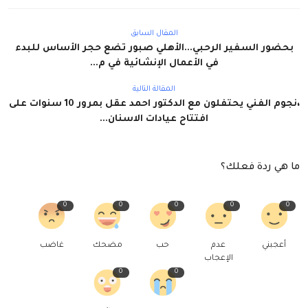
المقال السابق
بحضور السفير الرحبي...الأهلي صبور تضع حجر الأساس للبدء
في الأعمال الإنشائية في م...
المقالة التالية
،نجوم الفني يحتفلون مع الدكتور احمد عقل بمرور 10 سنوات على
افتتاح عيادات الاسنان...
ما هي ردة فعلك؟
0
0
0
0
0
أعجبني
عدم
حب
مضحك
غاضب
الإعجاب
0
0