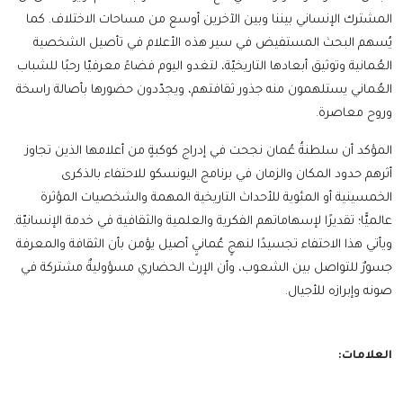
المشترك الإنساني بيننا وبين الآخرين أوسع من مساحات الاختلاف. كما
يُسهم البحث المستفيض في سير هذه الأعلام في تأصيل الشخصية
العُمانية وتوثيق أبعادها التاريخيّة، لتغدو اليوم فضاءً معرفيّا رحبًا للشباب
العُماني يستلهمون منه جذور ثقافتهم، ويجدّدون حضورها بأصالة راسخة
وروح معاصرة.
المؤكد أن سلطنةُ عُمان نجحت في إدراج كوكبةٍ من أعلامها الذين تجاوز
أثرهم حدود المكان والزمان في برنامج اليونسكو للاحتفاء بالذكرى
الخمسينية أو المئوية للأحداث التاريخية المهمة والشخصيات المؤثرة
عالميًّا؛ تقديرًا لإسهاماتهم الفكرية والعلمية والثقافية في خدمة الإنسانيّة.
ويأتي هذا الاحتفاء تجسيدًا لنهجٍ عُمانيٍ أصيل يؤمن بأن الثقافة والمعرفة
جسورٌ للتواصل بين الشعوب، وأن الإرث الحضاري مسؤوليةٌ مشتركة في
صونه وإبرازه للأجيال.
العلامات: