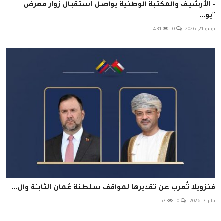
- الأرشيف والمكتبة الوطنية يواصل استقبال زوار معرض
"يو...
يوليو 21, 2026
0
431
فنزويلا تُعرب عن تقديرها لمواقف سلطنة عُمان الثابتة وال...
يناير 7, 2026
0
57