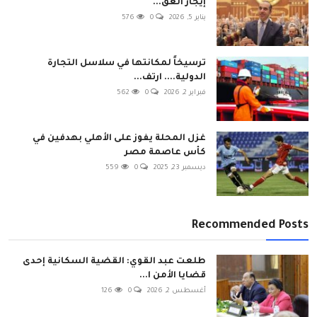
إيجار العق...
يناير 5, 2026
0
576
ترسيخاً لمكانتها في سلاسل التجارة
الدولية.... ارتف...
فبراير 2, 2026
0
562
غزل المحلة يفوز على الأهلي بهدفين في
كأس عاصمة مصر
ديسمبر 23, 2025
0
559
Recommended Posts
طلعت عبد القوي: القضية السكانية إحدى
قضايا الأمن ا...
أغسطس 2, 2026
0
126