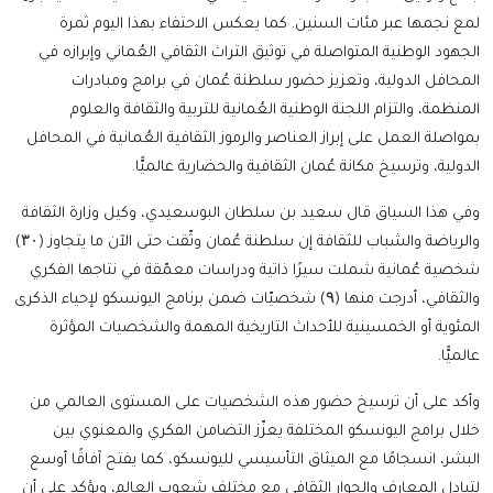
لمع نجمها عبر مئات السنين. كما يعكس الاحتفاء بهذا اليوم ثمرة
الجهود الوطنية المتواصلة في توثيق التراث الثقافي العُماني وإبرازه في
المحافل الدولية، وتعزيز حضور سلطنة عُمان في برامج ومبادرات
المنظمة، والتزام اللجنة الوطنية العُمانية للتربية والثقافة والعلوم
بمواصلة العمل على إبراز العناصر والرموز الثقافية العُمانية في المحافل
الدولية، وترسيخ مكانة عُمان الثقافية والحضارية عالميًّا.
وفي هذا السياق قال سعيد بن سلطان البوسعيدي، وكيل وزارة الثقافة
والرياضة والشباب للثقافة إن سلطنة عُمان وثّقت حتى الآن ما يتجاوز (۳۰)
شخصية عُمانية شملت سيرًا ذاتية ودراسات معمّقة في نتاجها الفكري
والثقافي، أدرجت منها (۹) شخصيّات ضمن برنامج اليونسكو لإحياء الذكرى
المئوية أو الخمسينية للأحداث التاريخية المهمة والشخصيات المؤثرة
عالميًّا.
وأكد على أن ترسيخ حضور هذه الشخصيات على المستوى العالمي من
خلال برامج اليونسكو المختلفة يعزّز التضامن الفكري والمعنوي بين
البشر، انسجامًا مع الميثاق التأسيسي لليونسكو، كما يفتح آفاقًا أوسع
لتبادل المعارف والحوار الثقافي مع مختلف شعوب العالم، ويؤكد على أن