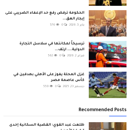
الحكومة ترفض رفع حد الإعفاء الضريبي على
إيجار العق...
يناير 5, 2026
0
576
ترسيخاً لمكانتها في سلاسل التجارة
الدولية.... ارتف...
فبراير 2, 2026
0
562
غزل المحلة يفوز على الأهلي بهدفين في
كأس عاصمة مصر
ديسمبر 23, 2025
0
559
Recommended Posts
طلعت عبد القوي: القضية السكانية إحدى