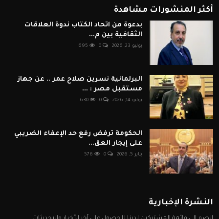
أكثر المنشورات مشاهدة
بدعوة من اتحاد الكتاب ندوة العلاقات
الثقافية بين م...
يوليو 23, 2026
0
695
البرلمانية نسرين صلاح عمر .. عن جهاز
مستقبل مصر : ...
يوليو 14, 2026
0
630
الحكومة ترفض رفع حد الإعفاء الضريبي
على إيجار العق...
يناير 5, 2026
0
576
النشرة الإخبارية
انضم إلى قائمة المشتركين لدينا للحصول على آخر الأخبار والتحديثات