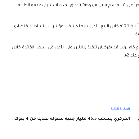
خراً عن “حالة عدم يقين مزدوجة” تتعلق بمدة استمرار صدمة الطاقة
وفي الوقت نفسه، أظهرت بيانات اقتصاد منطقة اليورو نمواً ضعيفاً بلغ 0.1% خلال الربع الأول، بينما كشفت مؤشرات النشاط الاقتصادي
ة.
 خام برنت قد يفرضان تنفيذ زيادتين على الأقل في أسعار الفائدة خلال
د 2%.
المقالة التالية
المركزي يسحب 45.5 مليار جنيه سيولة نقدية من 4 بنوك