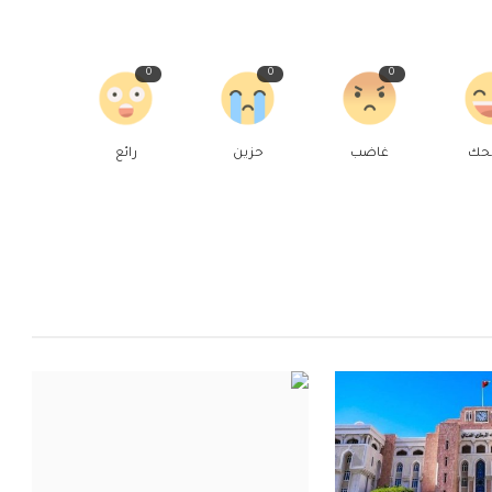
0
0
0
حك
غاضب
حزين
رائع