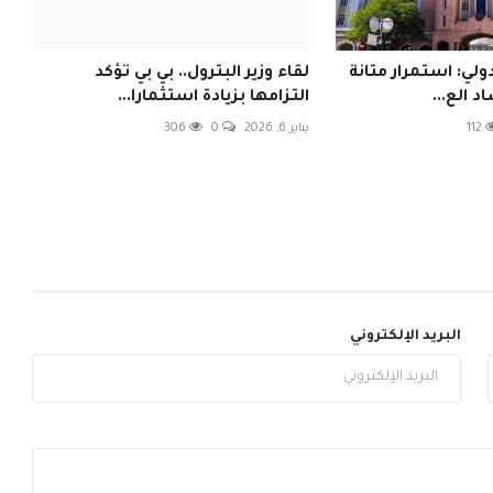
ولي: استمرار متانة
لقاء وزير البترول.. بي بي تؤكد
د الع...
التزامها بزيادة استثمارا...
112
يناير 6, 2026
0
306
البريد الإلكتروني