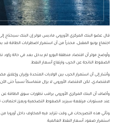
قال عضو البنك المركزي الأوروبي ماديس مولر إن البنك سيحتاج إل
اجتماع يونيو المقبل، محذراً من أن استمرار اضطرابات الطاقة قد يدف
وأوضح مولر أن اقتصاد منطقة اليورو لم يدخل بعد في حالة ركود تضخم
الضغوط الناتجة عن الحرب وارتفاع أسعار النفط.
وأشار إلى أن استمرار الحرب بين الولايات المتحدة وإيران وإغلاق مض
الاقتصادي، لكن الاقتصاد الأوروبي لا يزال متماسكاً نسبياً حتى الآن.
وأضاف أن البنك المركزي الأوروبي يراقب تطورات سوق الطاقة عن كث
عند مستويات مرتفعة سيزيد الضغوط التضخمية ويعزز احتمالات تش
وتأتي هذه التصريحات في وقت تتزايد فيه المخاوف داخل أوروبا من ا
استمرار صعود أسعار النفط العالمية.