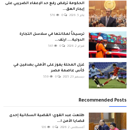
الحكومة ترفض رفع حد الإعفاء الضريبي على
إيجار العق...
يناير 5, 2026
0
576
ترسيخاً لمكانتها في سلاسل التجارة
الدولية.... ارتف...
فبراير 2, 2026
0
561
غزل المحلة يفوز على الأهلي بهدفين في
كأس عاصمة مصر
ديسمبر 23, 2025
0
559
Recommended Posts
طلعت عبد القوي: القضية السكانية إحدى
قضايا الأمن ا...
أغسطس 2, 2026
0
126