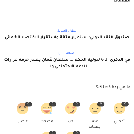
العلامات:
المقال السابق
صندوق النقد الدولي: استمرار متانة واستقرار الاقتصاد العُماني
المقالة التالية
في الذكرى الـ 6 لتوليه الحكم ... سلطان عُمان يصدر حزمة قرارات
للدعم الاجتماعي وا...
ما هي ردة فعلك؟
0
0
0
0
0
أعجبني
عدم
حب
مضحك
غاضب
الإعجاب
0
0