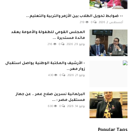
-- ضوابط تحويل الطلاب بين الأزهر والتربية والتعليم...
أغسطس 2, 2026
0
219
المجلس القومي للطفولة والأمومة يعقد
مائدة مستديرة ...
يوليو 29, 2026
0
216
- الأرشيف والمكتبة الوطنية يواصل استقبال
زوار معر...
يوليو 21, 2026
0
430
البرلمانية نسرين صلاح عمر .. عن جهاز
مستقبل مصر : ...
يوليو 14, 2026
0
630
Popular Tags