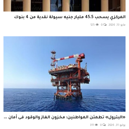
المركزي يسحب 45.5 مليار جنيه سيولة نقدية من 4 بنوك
مايو 13, 2026
0
125
«البترول» تطمئن المواطنين: مخزون الغاز والوقود فى أمان ...
يوليو 31, 2026
0
311