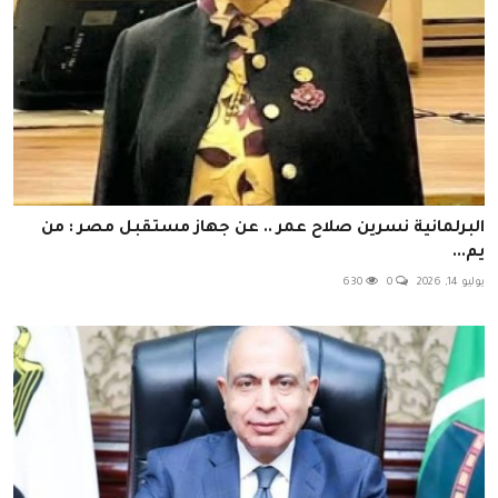
البرلمانية نسرين صلاح عمر .. عن جهاز مستقبل مصر : من
يم...
يوليو 14, 2026
0
630