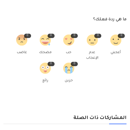
ما هي ردة فعلك؟
0
0
0
0
0
أعجبني
عدم
حب
مضحك
غاضب
الإعجاب
0
0
حزين
رائع
المشاركات ذات الصلة