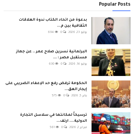
Popular Posts
بدعوة من اتحاد الكتاب ندوة العلاقات
الثقافية بين م...
يوليو 23, 2026
0
694
البرلمانية نسرين صلاح عمر .. عن جهاز
مستقبل مصر : ...
يوليو 14, 2026
0
630
الحكومة ترفض رفع حد الإعفاء الضريبي على
إيجار العق...
يناير 5, 2026
0
575
ترسيخاً لمكانتها في سلاسل التجارة
الدولية.... ارتف...
فبراير 2, 2026
0
561