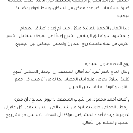
اجتمعوا فى أحد الشوارع الرئيسية بالمنطقة حول مائدة امتدت لمسافة
كبيرة لاستيعاب أكبر عدد ممكن من السكان، وسط أجواء رمضانية
مبهجة.
وبدأ الأهالى التجهيز للمائدة مبكرًا، حيث تم إعداد أصناف الطعام
والمشروبات، وتعليق الزينة فى الشارع إعلانًا عن الفرحة باستقبال الشهر
الكريم، فى لفتة عكست روح التعاون والعمل الجماعى بين الجميع.
روح المحبة عنوان المبادرة
وقال الحاج ناصر ألفى، أحد أهالى المنطقة، إن الإفطار الجماعى أصبح
تقليدًا سنويًا يحرص عليه أبناء الحصايا، لما له من أثر طيب فى جمع
القلوب وتقوية العلاقات بين الجيران.
وأضاف أحمد محمود، من شباب المنطقة، لـ"اليوم السابع"، أن فكرة
الإفطار الجماعى جاءت بمبادرة من شباب الحى، الذين يسعون كل عام إلى
تطويرها وزيادة أعداد المشاركين، مؤكدًا أن الهدف الأساسى هو نشر روح
المحبة والسلام بين الأهالى.