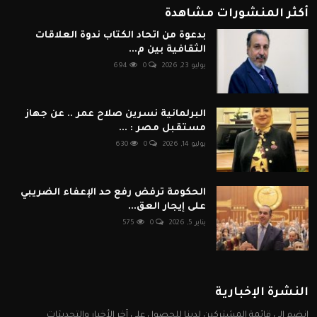
أكثر المنشورات مشاهدة
بدعوة من اتحاد الكتاب ندوة العلاقات
الثقافية بين م...
يوليو 23, 2026
0
694
البرلمانية نسرين صلاح عمر .. عن جهاز
مستقبل مصر : ...
يوليو 14, 2026
0
630
الحكومة ترفض رفع حد الإعفاء الضريبي
على إيجار العق...
يناير 5, 2026
0
575
النشرة الإخبارية
انضم إلى قائمة المشتركين لدينا للحصول على آخر الأخبار والتحديثات