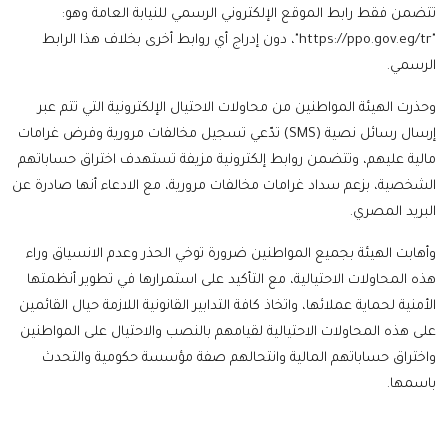
تتضمن فقط رابط الموقع الإلكتروني الرسمي للنيابة العامة وهو:
"
https://ppo.gov.eg/tr
"، دون إدراج أي روابط أخرى بخلاف هذا الرابط
الرسمي.
وحذرت الهيئة المواطنين من محاولات الاحتيال الإلكترونية التي تتم عبر
إرسال رسائل نصية (SMS) تدّعي تسجيل مخالفات مرورية وفرض غرامات
مالية عليهم، وتتضمن روابط إلكترونية مزيفة تستهدف اختراق حساباتهم
الشخصية، بزعم سداد غرامات مخالفات مرورية، مع الادعاء أنها صادرة عن
البريد المصري.
وأهابت الهيئة بجميع المواطنين ضرورة توخي الحذر وعدم الانسياق وراء
هذه المحاولات الاحتيالية، مع التأكيد على استمرارها في تطوير أنظمتها
الأمنية لحماية عملائها، واتخاذ كافة التدابير القانونية اللازمة حيال القائمين
على هذه المحاولات الاحتيالية لقيامهم بالنصب والاحتيال على المواطنين
واختراق حساباتهم المالية وانتحالهم صفة مؤسسة حكومية والتحدث
باسمها.