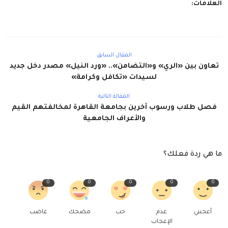
العلامات:
المقال السابق
تعاون بين «الري» و«التضامن».. «ورد النيل» مصدر دخل جديد
لسيدات «تكافل وكرامة»
المقالة التالية
فصل طلاب ورسوب آخرين بجامعة القاهرة لمخالفتهم القيم
والأعراف الجامعية
ما هي ردة فعلك؟
0
0
0
0
0
أعجبني
عدم
حب
مضحك
غاضب
الإعجاب