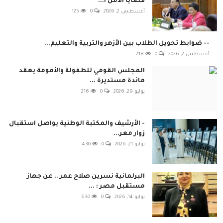
قضايا الأمن ا...
أغسطس 2, 2026
0
125
-- ضوابط تحويل الطلاب بين الأزهر والتربية والتعليم...
أغسطس 2, 2026
0
218
المجلس القومي للطفولة والأمومة يعقد
مائدة مستديرة ...
يوليو 29, 2026
0
216
- الأرشيف والمكتبة الوطنية يواصل استقبال
زوار معر...
يوليو 21, 2026
0
430
البرلمانية نسرين صلاح عمر .. عن جهاز
مستقبل مصر : ...
يوليو 14, 2026
0
630