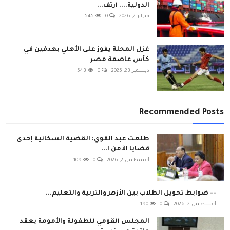
الدولية.... ارتف...
فبراير 2, 2026
0
545
غزل المحلة يفوز على الأهلي بهدفين في
كأس عاصمة مصر
ديسمبر 23, 2025
0
543
Recommended Posts
طلعت عبد القوي: القضية السكانية إحدى
قضايا الأمن ا...
أغسطس 2, 2026
0
109
-- ضوابط تحويل الطلاب بين الأزهر والتربية والتعليم...
أغسطس 2, 2026
0
190
المجلس القومي للطفولة والأمومة يعقد