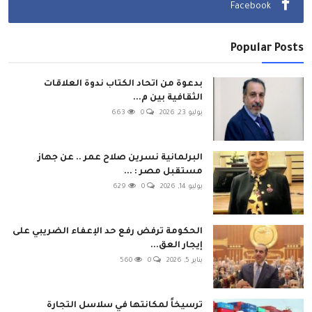
Facebook
Popular Posts
بدعوة من اتحاد الكتاب ندوة العلاقات
الثقافية بين م...
يوليو 23, 2026
0
663
البرلمانية نسرين صلاح عمر .. عن جهاز
مستقبل مصر : ...
يوليو 14, 2026
0
629
الحكومة ترفض رفع حد الإعفاء الضريبي على
إيجار العق...
يناير 5, 2026
0
560
ترسيخاً لمكانتها في سلاسل التجارة