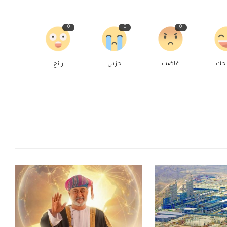
0
0
0
حك
غاضب
حزين
رائع