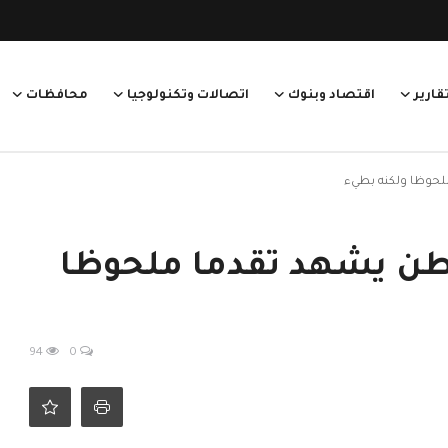
قارير
اقتصاد وبنوك
اتصالات وتكنولوجيا
محافظات
لحوظا ولكنه بطيء
طن يشهد تقدما ملحوظا
94
0