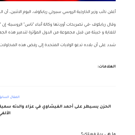
أعلن نائب وزير الخارجية الروسي سيرجي ريابكوف، اليوم الاثنين، أن ا
وقال ريابكوف -في تصريحات أوردتها وكالة أنباء "تاس" الروسية- إن 
للغاية و خبيثة من قبل مجموعة من الدول المؤثرة لتدمير هذه الجهو
شدد على أن بلاده تدعو الولايات المتحدة إلى رفض هذه المحاولات 
العلامات:
المقال السابق
الحزن يسيطر على أحمد الفيشاوي في عزاء والدته سمية
الألفي
ما هي ردة فعلك؟