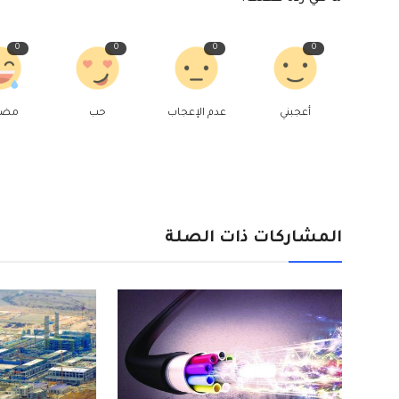
0
0
0
0
أعجبني
عدم الإعجاب
حب
مض
المشاركات ذات الصلة