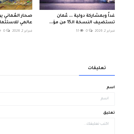
غداً وبمشاركة دولية ... عُمان
صحار العُماني ي
تستضيف النسخة الـ15 من مؤ...
عالمي للاستثمارا
فبراير 2, 2026
0
51
فبراير 2, 2026
0
تعليقات
اسم
تعليق