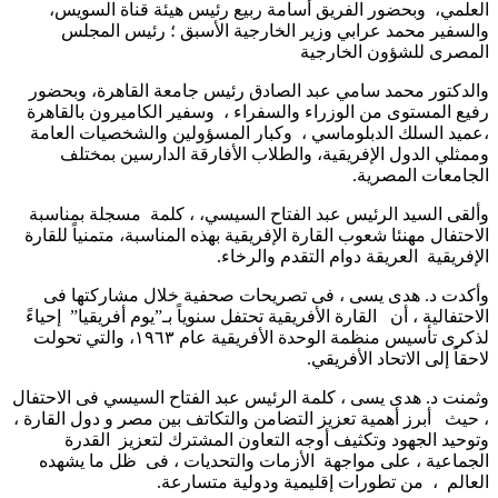
العلمي، وبحضور الفريق أسامة ربيع رئيس هيئة قناة السويس،
والسفير محمد عرابي وزير الخارجية الأسبق ؛ رئيس المجلس
المصرى للشؤون الخارجية
والدكتور محمد سامي عبد الصادق رئيس جامعة القاهرة، وبحضور
رفيع المستوى من الوزراء والسفراء ، وسفير الكاميرون بالقاهرة
،عميد السلك الدبلوماسي ، وكبار المسؤولين والشخصيات العامة
وممثلي الدول الإفريقية، والطلاب الأفارقة الدارسين بمختلف
الجامعات المصرية.
وألقى السيد الرئيس عبد الفتاح السيسي، ، كلمة مسجلة بمناسبة
الاحتفال مهنئا شعوب القارة الإفريقية بهذه المناسبة، متمنياً للقارة
الإفريقية العريقة دوام التقدم والرخاء.
وأكدت د. هدى يسى ، فى تصريحات صحفية خلال مشاركتها فى
الاحتفالية ، أن القارة الأفريقية تحتفل سنوياً بـ”يوم أفريقيا” إحياءً
لذكرى تأسيس منظمة الوحدة الأفريقية عام ١٩٦٣، والتي تحولت
لاحقاً إلى الاتحاد الأفريقي.
وثمنت د. هدى يسى ، كلمة الرئيس عبد الفتاح السيسي فى الاحتفال
، حيث أبرز أهمية تعزيز التضامن والتكاتف بين مصر و دول القارة ،
وتوحيد الجهود وتكثيف أوجه التعاون المشترك لتعزيز القدرة
الجماعية ، على مواجهة الأزمات والتحديات ، فى ظل ما يشهده
العالم ، من تطورات إقليمية ودولية متسارعة.