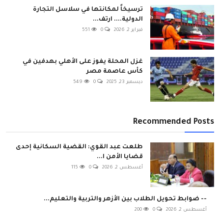
ترسيخاً لمكانتها في سلاسل التجارة
الدولية.... ارتف...
فبراير 2, 2026
0
551
غزل المحلة يفوز على الأهلي بهدفين في
كأس عاصمة مصر
ديسمبر 23, 2025
0
549
Recommended Posts
طلعت عبد القوي: القضية السكانية إحدى
قضايا الأمن ا...
أغسطس 2, 2026
0
115
-- ضوابط تحويل الطلاب بين الأزهر والتربية والتعليم...
أغسطس 2, 2026
0
200