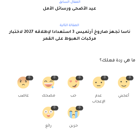
المقال السابق
عيد الأضحى ورسائل الأمل
المقالة التالية
ناسا تجهز صاروخ أرتميس 3 استعدادا لإطلاقه 2027 لاختبار
مركبات الهبوط على القمر
ما هي ردة فعلك؟
0
0
0
0
0
أعجبني
عدم
حب
مضحك
غاضب
الإعجاب
0
0
حزين
رائع