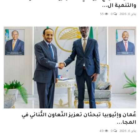
والتنمية ال...
يناير 6, 2026
0
55
عُمان وإثيوبيا تبحثان تعزيز التّعاون الثُّنائي في
المجا...
يناير 6, 2026
0
49