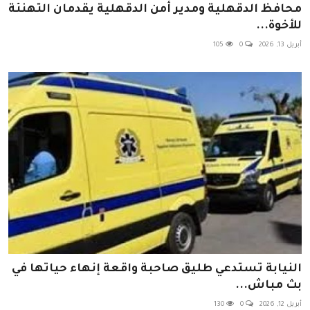
محافظ الدقهلية ومدير أمن الدقهلية يقدمان التهنئة
للأخوة...
أبريل 13, 2026
0
105
النيابة تستدعي طليق صاحبة واقعة إنهاء حياتها في
بث مباش...
أبريل 12, 2026
0
130