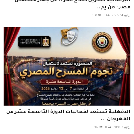
البرلمانية نسرين صلاح عمر .. عن جهاز مستقبل
مصر : من يم...
يوليو 14, 2026
0
630
الدقهلية تستعد لفعاليات الدورة التاسعة عشر من
المهرجان ...
يوليو 7, 2026
0
102