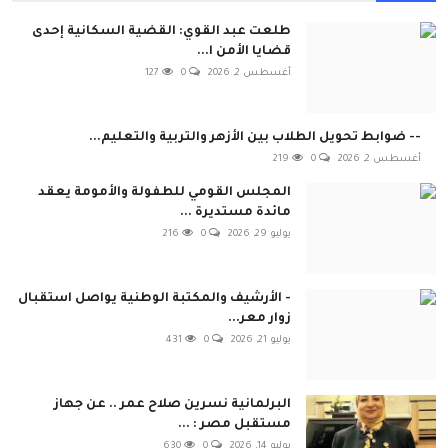
طلعت عبد القوي: القضية السكانية إحدى
قضايا الأمن ا...
أغسطس 2, 2026
0
127
-- ضوابط تحويل الطلاب بين الأزهر والتربية والتعليم...
أغسطس 2, 2026
0
219
المجلس القومي للطفولة والأمومة يعقد
مائدة مستديرة ...
يوليو 29, 2026
0
216
- الأرشيف والمكتبة الوطنية يواصل استقبال
زوار معر...
يوليو 21, 2026
0
431
البرلمانية نسرين صلاح عمر .. عن جهاز
مستقبل مصر : ...
يوليو 14, 2026
0
630