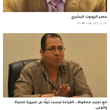
عصر الروبوت البشري
يناير 23, 2026
0
166
مع نجيب محفوظ… القراءة ليست ترفًا بل ضرورة للحياة
والوعى