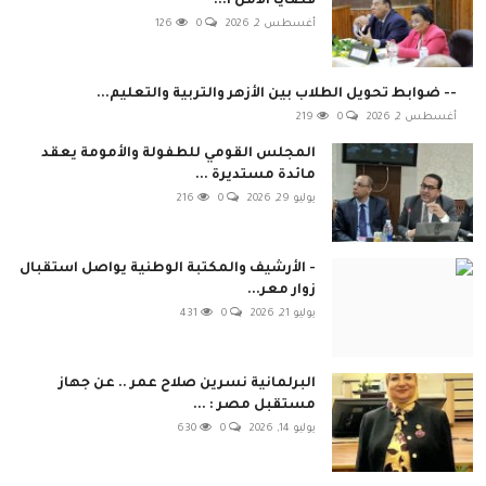
قضايا الأمن ا...
أغسطس 2, 2026
0
126
-- ضوابط تحويل الطلاب بين الأزهر والتربية والتعليم...
أغسطس 2, 2026
0
219
المجلس القومي للطفولة والأمومة يعقد
مائدة مستديرة ...
يوليو 29, 2026
0
216
- الأرشيف والمكتبة الوطنية يواصل استقبال
زوار معر...
يوليو 21, 2026
0
431
البرلمانية نسرين صلاح عمر .. عن جهاز
مستقبل مصر : ...
يوليو 14, 2026
0
630