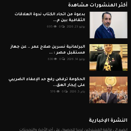
أكثر المنشورات مشاهدة
بدعوة من اتحاد الكتاب ندوة العلاقات
الثقافية بين م...
يوليو 23, 2026
0
695
البرلمانية نسرين صلاح عمر .. عن جهاز
مستقبل مصر : ...
يوليو 14, 2026
0
630
الحكومة ترفض رفع حد الإعفاء الضريبي
على إيجار العق...
يناير 5, 2026
0
576
النشرة الإخبارية
انضم إلى قائمة المشتركين لدينا للحصول على آخر الأخبار والتحديثات