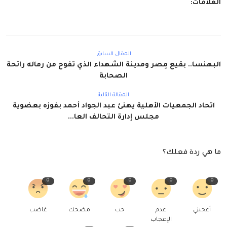
العلامات:
المقال السابق
البهنسا.. بقيع مِصر ومدينة الشهداء الذي تفوح من رماله رائحة
الصحابة
المقالة التالية
اتحاد الجمعيات الأهلية يهنئ عبد الجواد أحمد بفوزه بعضوية
مجلس إدارة التحالف العا...
ما هي ردة فعلك؟
0
0
0
0
0
أعجبني
عدم
حب
مضحك
غاضب
الإعجاب