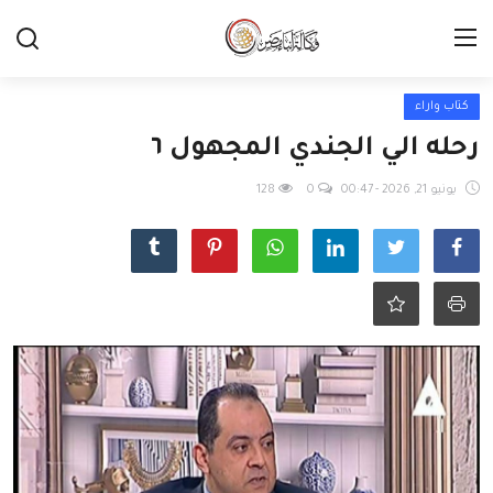
كتاب واراء
رحله الي الجندي المجهول ٦
يونيو 21, 2026 - 00:47
0
128