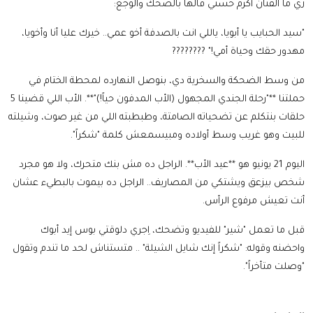
زي ما الفنان أكرم حسني قالها بالضحك والوجع:
"سيد الحبايب يا أبويا، ياللي انت بالصدفة أخو عمي.. خيرك عليا أنا وأخويا،
مهدور حقك وحياة أمي!" ????????
من وسط الضحكة والسخرية دي، بنوصل النهارده لمحطة الختام في
حملتنا **"رحلة الجندي المجهول (الأب المدفون حياً!)"**. الأب اللي قضينا 5
حلقات بنتكلم عن تضحياته الصامتة، وطبطبته اللي من غير صوت، وشيلته
للبيت وهو غريب وسط أولاده ومبيسمعش كلمة "شكراً".
اليوم 21 يونيو هو **عيد الأب**. الراجل ده مش بنك متحرك، ولا هو مجرد
شخص بيزعق ويشتكي من المصاريف.. الراجل ده بيموت بالبطيء عشان
أنت تعيش مرفوع الرأس.
قبل ما تعمل "شير" للفيديو وتضحك، اِجري دلوقتي بوس إيد أبوك
واحضنه وقوله: "شكراً إنك شايل الشيلة" .. متستناش لحد ما تندم وتقول
"وصلت متأخراً".