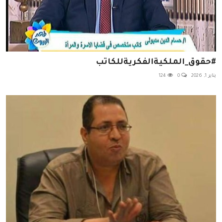
#حقوق_الملكيةالفكريةللكاتب
يناير 1, 2026
0
124