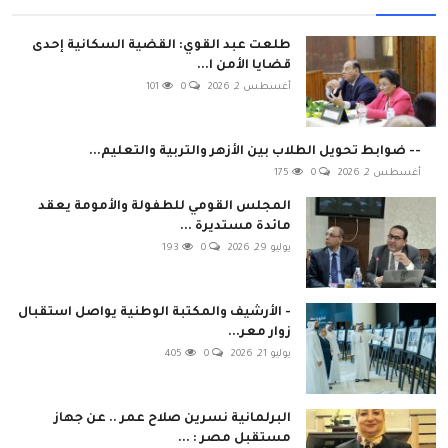
طلعت عبد القوي: القضية السكانية إحدى
قضايا الأمن ا...
أغسطس 2, 2026
0
101
-- ضوابط تحويل الطلاب بين الأزهر والتربية والتعليم...
أغسطس 2, 2026
0
175
المجلس القومي للطفولة والأمومة يعقد
مائدة مستديرة ...
يوليو 29, 2026
0
193
- الأرشيف والمكتبة الوطنية يواصل استقبال
زوار معر...
يوليو 21, 2026
0
405
البرلمانية نسرين صلاح عمر .. عن جهاز
مستقبل مصر : ...